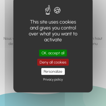
vous cherchez à
accéder n'existe
This site uses cookies
pas... ou plus.
and gives you control
over what you want to
Nous vous invitons à utiliser le moteur de recherche en haut
activate
de page, ou à utiliser le menu pour trouver le contenu
recherché.
OK, accept all
Retour à l'accueil
Deny all cookies
Personalize
Privacy policy