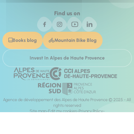
Find us on
Books blog
Mountain Bike Blog
Invest In Alpes de Haute Provence
Agence de développement des Alpes de Haute Provence © 2025 - All
rights reserved
Site map
Edit my cookies
Privacy Policy
Site accessibility: fully compliant
Legal notices
Production :
Mill, Privas