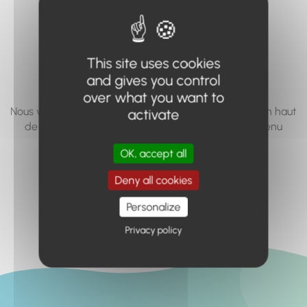
vous cherchez à
accéder n'existe
This site uses cookies
pas... ou plus.
and gives you control
over what you want to
Nous vous invitons à utiliser le moteur de recherche en haut
activate
de page, ou à utiliser le menu pour trouver le contenu
recherché.
OK, accept all
Retour à l'accueil
Deny all cookies
Personalize
Privacy policy