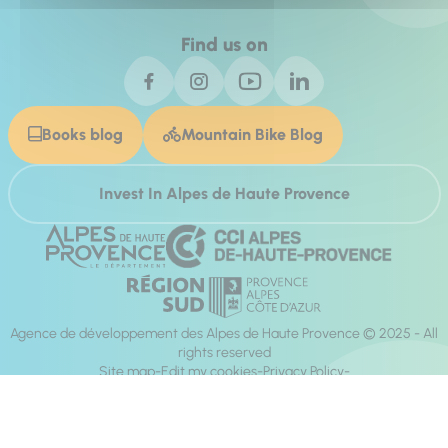
Find us on
Books blog
Mountain Bike Blog
Invest In Alpes de Haute Provence
Agence de développement des Alpes de Haute Provence © 2025 - All
rights reserved
Site map
Edit my cookies
Privacy Policy
Site accessibility: fully compliant
Legal notices
Production :
Mill, Privas