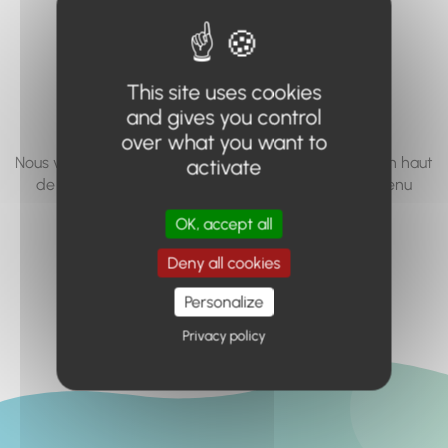
vous cherchez à
accéder n'existe
This site uses cookies
pas... ou plus.
and gives you control
over what you want to
Nous vous invitons à utiliser le moteur de recherche en haut
activate
de page, ou à utiliser le menu pour trouver le contenu
recherché.
OK, accept all
Retour à l'accueil
Deny all cookies
Personalize
Privacy policy