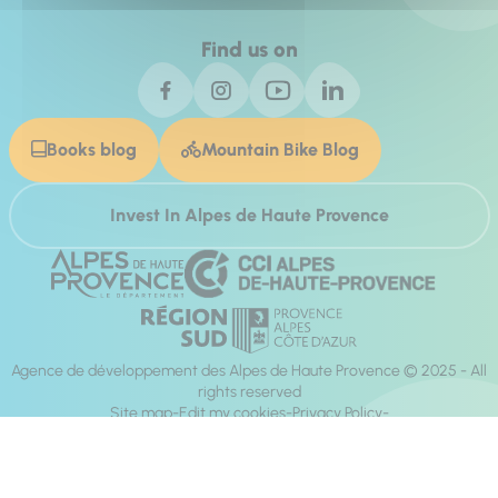
Find us on
Books blog
Mountain Bike Blog
Invest In Alpes de Haute Provence
Agence de développement des Alpes de Haute Provence © 2025 - All
rights reserved
Site map
Edit my cookies
Privacy Policy
Site accessibility: fully compliant
Legal notices
Production :
Mill, Privas