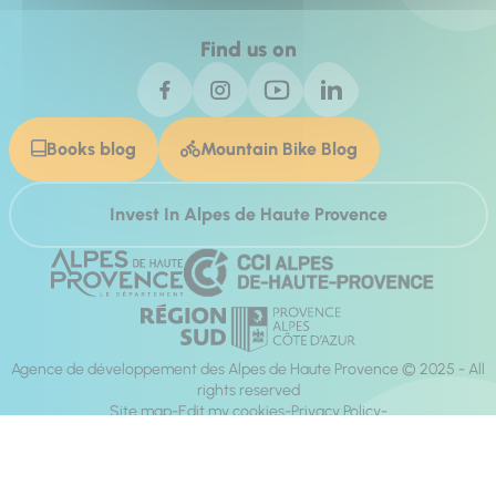
Find us on
Books blog
Mountain Bike Blog
Invest In Alpes de Haute Provence
Agence de développement des Alpes de Haute Provence © 2025 - All
rights reserved
Site map
Edit my cookies
Privacy Policy
Site accessibility: fully compliant
Legal notices
Production :
Mill, Privas