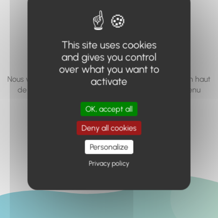
vous cherchez à
accéder n'existe
This site uses cookies
pas... ou plus.
and gives you control
over what you want to
Nous vous invitons à utiliser le moteur de recherche en haut
activate
de page, ou à utiliser le menu pour trouver le contenu
recherché.
OK, accept all
Retour à l'accueil
Deny all cookies
Personalize
Privacy policy