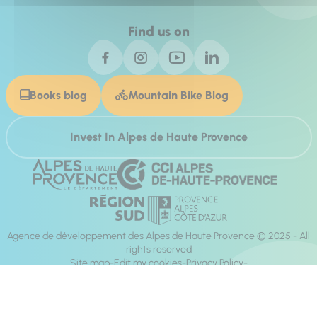
Find us on
Books blog
Mountain Bike Blog
Invest In Alpes de Haute Provence
Agence de développement des Alpes de Haute Provence © 2025 - All
rights reserved
Site map
Edit my cookies
Privacy Policy
Site accessibility: fully compliant
Legal notices
Production :
Mill, Privas