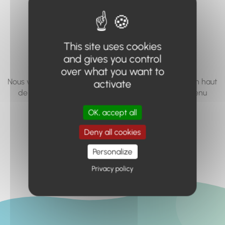
vous cherchez à
accéder n'existe
This site uses cookies
pas... ou plus.
and gives you control
over what you want to
Nous vous invitons à utiliser le moteur de recherche en haut
activate
de page, ou à utiliser le menu pour trouver le contenu
recherché.
OK, accept all
Retour à l'accueil
Deny all cookies
Personalize
Privacy policy