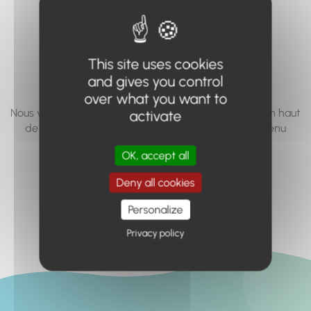
vous cherchez à
accéder n'existe
This site uses cookies
pas... ou plus.
and gives you control
over what you want to
Nous vous invitons à utiliser le moteur de recherche en haut
activate
de page, ou à utiliser le menu pour trouver le contenu
recherché.
OK, accept all
Retour à l'accueil
Deny all cookies
Personalize
Privacy policy