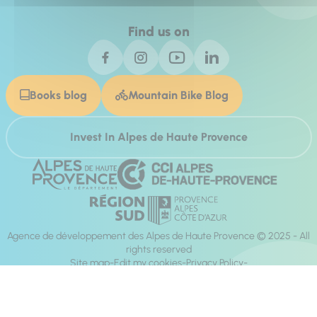
Find us on
Books blog
Mountain Bike Blog
Invest In Alpes de Haute Provence
Agence de développement des Alpes de Haute Provence © 2025 - All
rights reserved
Site map
Edit my cookies
Privacy Policy
Site accessibility: fully compliant
Legal notices
Production :
Mill, Privas