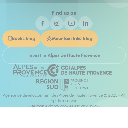
Find us on
Books blog
Mountain Bike Blog
Invest In Alpes de Haute Provence
Agence de développement des Alpes de Haute Provence © 2025 - All
rights reserved
Site map
Edit my cookies
Privacy Policy
Site accessibility: fully compliant
Legal notices
Production :
Mill, Privas