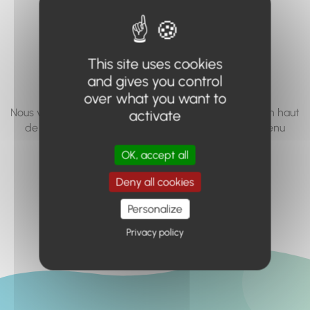
vous cherchez à
accéder n'existe
This site uses cookies
pas... ou plus.
and gives you control
over what you want to
Nous vous invitons à utiliser le moteur de recherche en haut
activate
de page, ou à utiliser le menu pour trouver le contenu
recherché.
OK, accept all
Retour à l'accueil
Deny all cookies
Personalize
Privacy policy