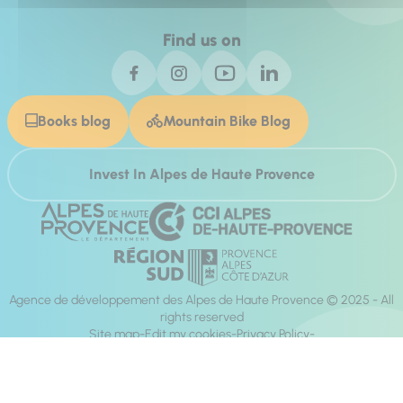
Find us on
Books blog
Mountain Bike Blog
Invest In Alpes de Haute Provence
Agence de développement des Alpes de Haute Provence © 2025 - All
rights reserved
Site map
Edit my cookies
Privacy Policy
Site accessibility: fully compliant
Legal notices
Production :
Mill, Privas