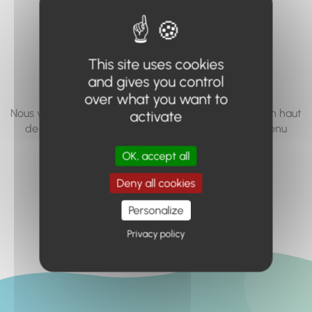
vous cherchez à
accéder n'existe
This site uses cookies
pas... ou plus.
and gives you control
over what you want to
Nous vous invitons à utiliser le moteur de recherche en haut
activate
de page, ou à utiliser le menu pour trouver le contenu
recherché.
OK, accept all
Retour à l'accueil
Deny all cookies
Personalize
Privacy policy