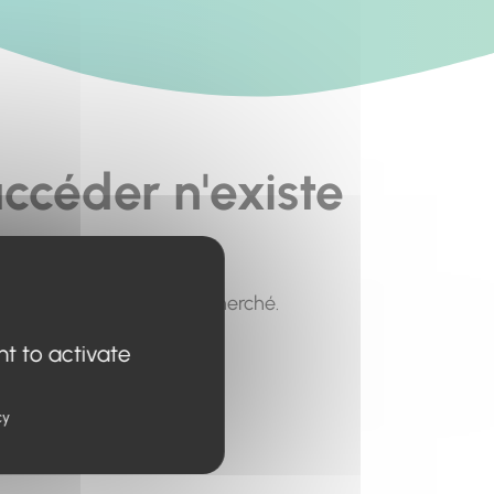
ccéder n'existe
pour trouver le contenu recherché.
nt to activate
cy