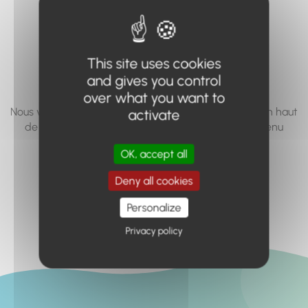
vous cherchez à
accéder n'existe
This site uses cookies
pas... ou plus.
and gives you control
over what you want to
Nous vous invitons à utiliser le moteur de recherche en haut
activate
de page, ou à utiliser le menu pour trouver le contenu
recherché.
OK, accept all
Retour à l'accueil
Deny all cookies
Personalize
Privacy policy