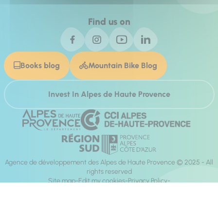
Find us on
Books blog
Mountain Bike Blog
Invest In Alpes de Haute Provence
Agence de développement des Alpes de Haute Provence © 2025 - All
rights reserved
Site map
Edit my cookies
Privacy Policy
Site accessibility: fully compliant
Legal notices
Production :
Mill, Privas