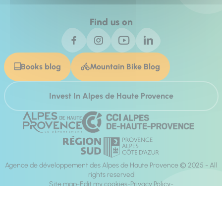
Find us on
Books blog
Mountain Bike Blog
Invest In Alpes de Haute Provence
Agence de développement des Alpes de Haute Provence © 2025 - All
rights reserved
Site map
Edit my cookies
Privacy Policy
Site accessibility: fully compliant
Legal notices
Production :
Mill, Privas