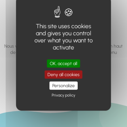
vous cherchez à
accéder n'existe
This site uses cookies
pas... ou plus.
and gives you control
over what you want to
Nous vous invitons à utiliser le moteur de recherche en haut
activate
de page, ou à utiliser le menu pour trouver le contenu
recherché.
OK, accept all
Retour à l'accueil
Deny all cookies
Personalize
Privacy policy