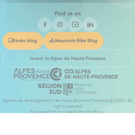
Find us on
Books blog
Mountain Bike Blog
Invest In Alpes de Haute Provence
Agence de développement des Alpes de Haute Provence © 2025 - All
rights reserved
Site map
Edit my cookies
Privacy Policy
Site accessibility: fully compliant
Legal notices
Production :
Mill, Privas