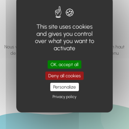
vous cherchez à
accéder n'existe
This site uses cookies
pas... ou plus.
and gives you control
over what you want to
Nous vous invitons à utiliser le moteur de recherche en haut
activate
de page, ou à utiliser le menu pour trouver le contenu
recherché.
OK, accept all
Retour à l'accueil
Deny all cookies
Personalize
Privacy policy