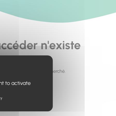
ccéder n'existe
pour trouver le contenu recherché.
nt to activate
cy