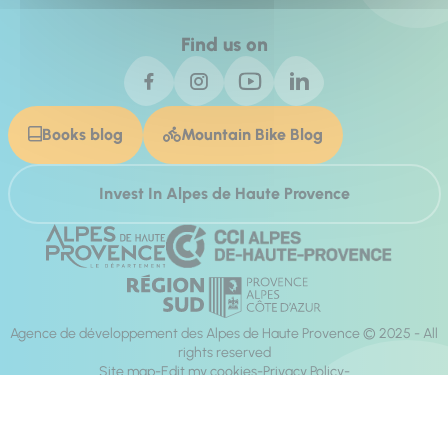
Find us on
Books blog
Mountain Bike Blog
Invest In Alpes de Haute Provence
Agence de développement des Alpes de Haute Provence © 2025 - All
rights reserved
Site map
Edit my cookies
Privacy Policy
Site accessibility: fully compliant
Legal notices
Production :
Mill, Privas