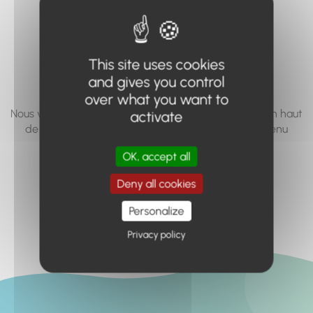
vous cherchez à
accéder n'existe
This site uses cookies
pas... ou plus.
and gives you control
over what you want to
Nous vous invitons à utiliser le moteur de recherche en haut
activate
de page, ou à utiliser le menu pour trouver le contenu
recherché.
OK, accept all
Retour à l'accueil
Deny all cookies
Personalize
Privacy policy