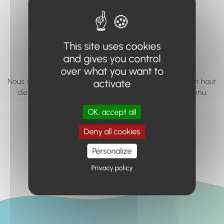
vous cherchez à
accéder n'existe
This site uses cookies
pas... ou plus.
and gives you control
over what you want to
Nous vous invitons à utiliser le moteur de recherche en haut
activate
de page, ou à utiliser le menu pour trouver le contenu
recherché.
OK, accept all
Retour à l'accueil
Deny all cookies
Personalize
Privacy policy