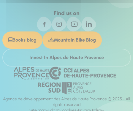
Find us on
Books blog
Mountain Bike Blog
Invest In Alpes de Haute Provence
Agence de développement des Alpes de Haute Provence © 2025 - All
rights reserved
Site map
Edit my cookies
Privacy Policy
Site accessibility: fully compliant
Legal notices
Production :
Mill, Privas