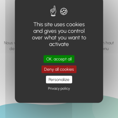
vous cherchez à
accéder n'existe
This site uses cookies
pas... ou plus.
and gives you control
over what you want to
Nous vous invitons à utiliser le moteur de recherche en haut
activate
de page, ou à utiliser le menu pour trouver le contenu
recherché.
OK, accept all
Retour à l'accueil
Deny all cookies
Personalize
Privacy policy