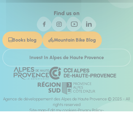
Find us on
Books blog
Mountain Bike Blog
Invest In Alpes de Haute Provence
Agence de développement des Alpes de Haute Provence © 2025 - All
rights reserved
Site map
Edit my cookies
Privacy Policy
Site accessibility: fully compliant
Legal notices
Production :
Mill, Privas