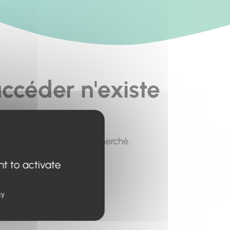
ccéder n'existe
pour trouver le contenu recherché.
nt to activate
cy