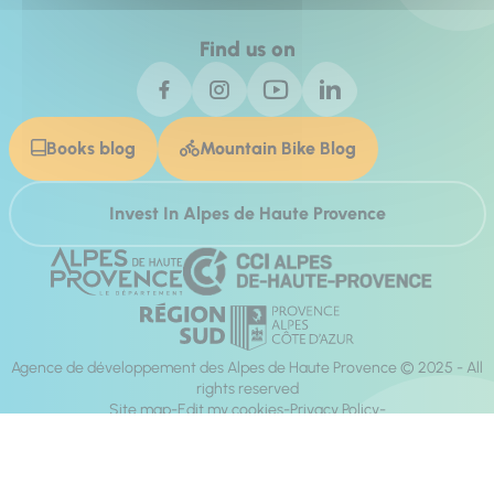
Find us on
Books blog
Mountain Bike Blog
Invest In Alpes de Haute Provence
Agence de développement des Alpes de Haute Provence © 2025 - All
rights reserved
Site map
Edit my cookies
Privacy Policy
Site accessibility: fully compliant
Legal notices
Production :
Mill, Privas