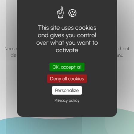
vous cherchez à
accéder n'existe
This site uses cookies
pas... ou plus.
and gives you control
over what you want to
Nous vous invitons à utiliser le moteur de recherche en haut
activate
de page, ou à utiliser le menu pour trouver le contenu
recherché.
OK, accept all
Retour à l'accueil
Deny all cookies
Personalize
Privacy policy