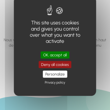
vous cherchez à
accéder n'existe
This site uses cookies
pas... ou plus.
and gives you control
over what you want to
Nous vous invitons à utiliser le moteur de recherche en haut
activate
de page, ou à utiliser le menu pour trouver le contenu
recherché.
OK, accept all
Retour à l'accueil
Deny all cookies
Personalize
Privacy policy