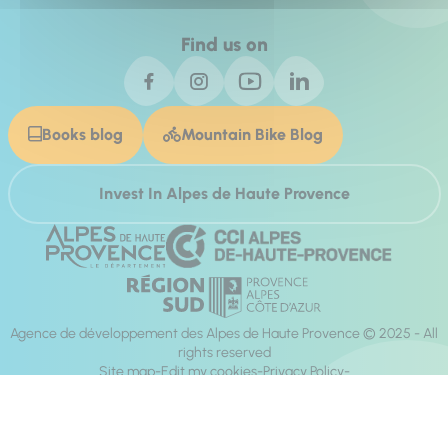
Find us on
Books blog
Mountain Bike Blog
Invest In Alpes de Haute Provence
Agence de développement des Alpes de Haute Provence © 2025 - All
rights reserved
Site map
Edit my cookies
Privacy Policy
Site accessibility: fully compliant
Legal notices
Production :
Mill, Privas