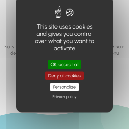
vous cherchez à
accéder n'existe
This site uses cookies
pas... ou plus.
and gives you control
over what you want to
Nous vous invitons à utiliser le moteur de recherche en haut
activate
de page, ou à utiliser le menu pour trouver le contenu
recherché.
OK, accept all
Retour à l'accueil
Deny all cookies
Personalize
Privacy policy