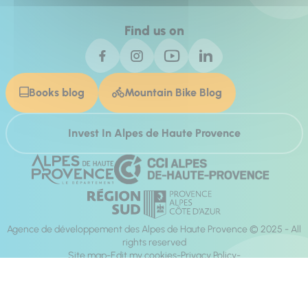
Find us on
Books blog
Mountain Bike Blog
Invest In Alpes de Haute Provence
Agence de développement des Alpes de Haute Provence © 2025 - All
rights reserved
Site map
Edit my cookies
Privacy Policy
Site accessibility: fully compliant
Legal notices
Production :
Mill, Privas