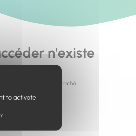
ccéder n'existe
pour trouver le contenu recherché.
nt to activate
cy