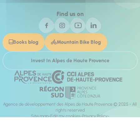
Find us on
Books blog
Mountain Bike Blog
Invest In Alpes de Haute Provence
Agence de développement des Alpes de Haute Provence © 2025 - All
rights reserved
Site map
Edit my cookies
Privacy Policy
Site accessibility: fully compliant
Legal notices
Production :
Mill, Privas