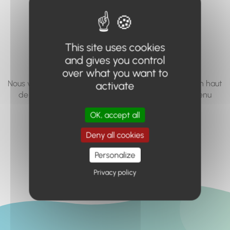
vous cherchez à
accéder n'existe
This site uses cookies
pas... ou plus.
and gives you control
over what you want to
Nous vous invitons à utiliser le moteur de recherche en haut
activate
de page, ou à utiliser le menu pour trouver le contenu
recherché.
OK, accept all
Retour à l'accueil
Deny all cookies
Personalize
Privacy policy