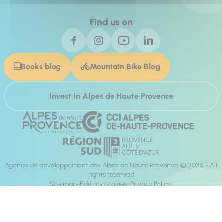
Find us on
Books blog
Mountain Bike Blog
Invest In Alpes de Haute Provence
Agence de développement des Alpes de Haute Provence © 2025 - All
rights reserved
Site map
Edit my cookies
Privacy Policy
Site accessibility: fully compliant
Legal notices
Production :
Mill, Privas