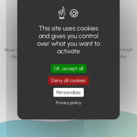
vous cherchez à
accéder n'existe
This site uses cookies
pas... ou plus.
and gives you control
over what you want to
Nous vous invitons à utiliser le moteur de recherche en haut
activate
de page, ou à utiliser le menu pour trouver le contenu
recherché.
OK, accept all
Retour à l'accueil
Deny all cookies
Personalize
Privacy policy