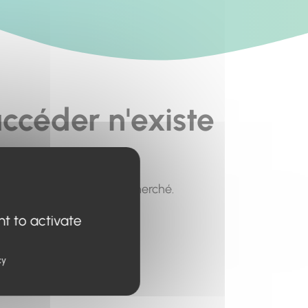
ccéder n'existe
pour trouver le contenu recherché.
nt to activate
cy