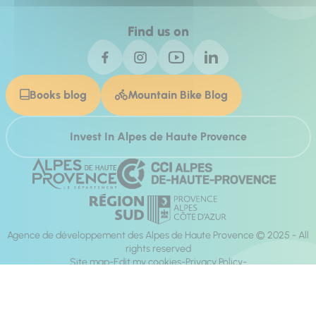
Find us on
Books blog
Mountain Bike Blog
Invest In Alpes de Haute Provence
Agence de développement des Alpes de Haute Provence © 2025 - All
rights reserved
Site map
Edit my cookies
Privacy Policy
Site accessibility: fully compliant
Legal notices
Production :
Mill, Privas