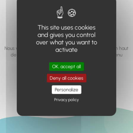
vous cherchez à
accéder n'existe
This site uses cookies
pas... ou plus.
and gives you control
over what you want to
Nous vous invitons à utiliser le moteur de recherche en haut
activate
de page, ou à utiliser le menu pour trouver le contenu
recherché.
OK, accept all
Retour à l'accueil
Deny all cookies
Personalize
Privacy policy