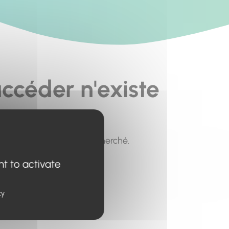
ccéder n'existe
pour trouver le contenu recherché.
nt to activate
cy