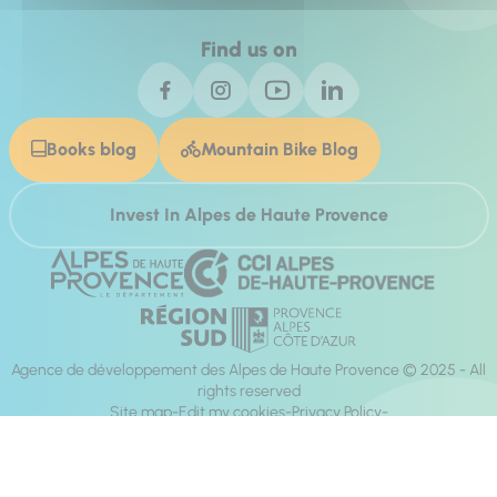
Find us on
Books blog
Mountain Bike Blog
Invest In Alpes de Haute Provence
Agence de développement des Alpes de Haute Provence © 2025 - All
rights reserved
Site map
Edit my cookies
Privacy Policy
Site accessibility: fully compliant
Legal notices
Production :
Mill, Privas