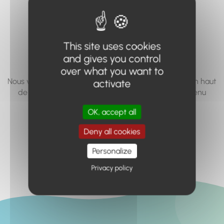
vous cherchez à
accéder n'existe
This site uses cookies
pas... ou plus.
and gives you control
over what you want to
Nous vous invitons à utiliser le moteur de recherche en haut
activate
de page, ou à utiliser le menu pour trouver le contenu
recherché.
OK, accept all
Retour à l'accueil
Deny all cookies
Personalize
Privacy policy