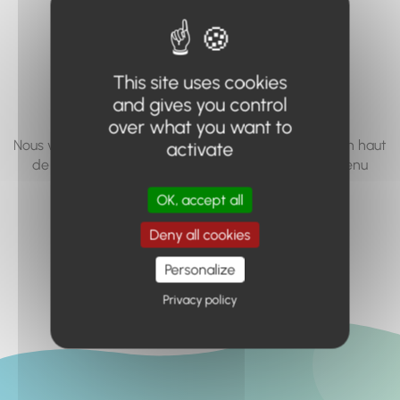
vous cherchez à
accéder n'existe
This site uses cookies
pas... ou plus.
and gives you control
over what you want to
Nous vous invitons à utiliser le moteur de recherche en haut
activate
de page, ou à utiliser le menu pour trouver le contenu
recherché.
OK, accept all
Retour à l'accueil
Deny all cookies
Personalize
Privacy policy