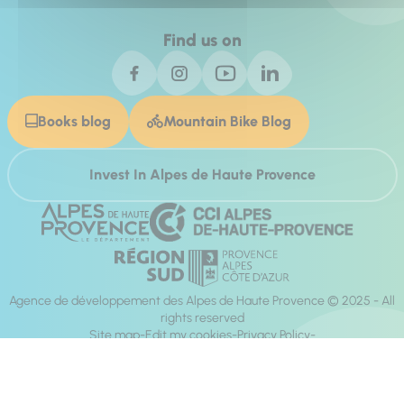
Find us on
Books blog
Mountain Bike Blog
Invest In Alpes de Haute Provence
Agence de développement des Alpes de Haute Provence © 2025 - All
rights reserved
Site map
Edit my cookies
Privacy Policy
Site accessibility: fully compliant
Legal notices
Production :
Mill, Privas