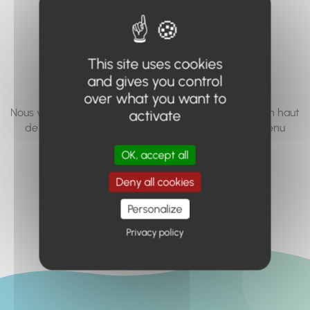
vous cherchez à
accéder n'existe
This site uses cookies
pas... ou plus.
and gives you control
over what you want to
Nous vous invitons à utiliser le moteur de recherche en haut
activate
de page, ou à utiliser le menu pour trouver le contenu
recherché.
OK, accept all
Retour à l'accueil
Deny all cookies
Personalize
Privacy policy