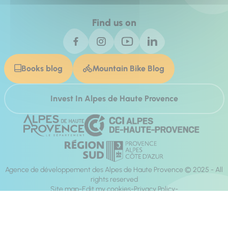
Find us on
Books blog
Mountain Bike Blog
Invest In Alpes de Haute Provence
Agence de développement des Alpes de Haute Provence © 2025 - All
rights reserved
Site map
Edit my cookies
Privacy Policy
Site accessibility: fully compliant
Legal notices
Production :
Mill, Privas