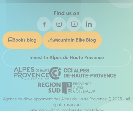
Find us on
Books blog
Mountain Bike Blog
Invest In Alpes de Haute Provence
Agence de développement des Alpes de Haute Provence © 2025 - All
rights reserved
Site map
Edit my cookies
Privacy Policy
Site accessibility: fully compliant
Legal notices
Production :
Mill, Privas