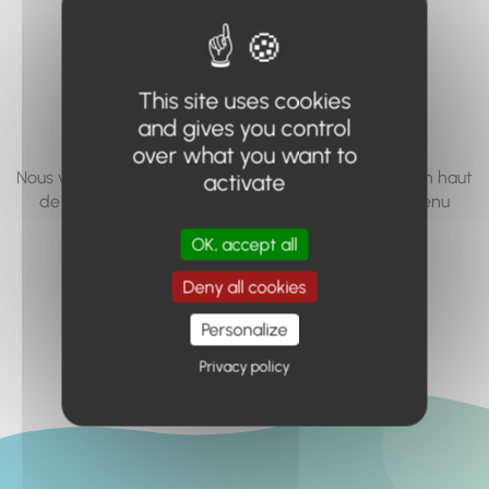
vous cherchez à
accéder n'existe
This site uses cookies
pas... ou plus.
and gives you control
over what you want to
Nous vous invitons à utiliser le moteur de recherche en haut
activate
de page, ou à utiliser le menu pour trouver le contenu
recherché.
OK, accept all
Retour à l'accueil
Deny all cookies
Personalize
Privacy policy