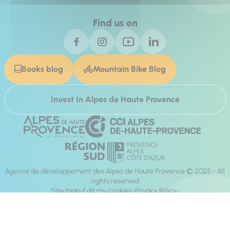
Find us on
Books blog
Mountain Bike Blog
Invest In Alpes de Haute Provence
Agence de développement des Alpes de Haute Provence © 2025 - All
rights reserved
Site map
Edit my cookies
Privacy Policy
Site accessibility: fully compliant
Legal notices
Production :
Mill, Privas