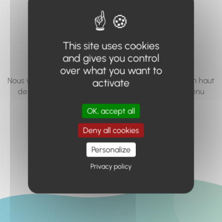
vous cherchez à
accéder n'existe
This site uses cookies
pas... ou plus.
and gives you control
over what you want to
Nous vous invitons à utiliser le moteur de recherche en haut
activate
de page, ou à utiliser le menu pour trouver le contenu
recherché.
OK, accept all
Retour à l'accueil
Deny all cookies
Personalize
Privacy policy