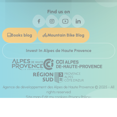
Find us on
Books blog
Mountain Bike Blog
Invest In Alpes de Haute Provence
Agence de développement des Alpes de Haute Provence © 2025 - All
rights reserved
Site map
Edit my cookies
Privacy Policy
Site accessibility: fully compliant
Legal notices
Production :
Mill, Privas