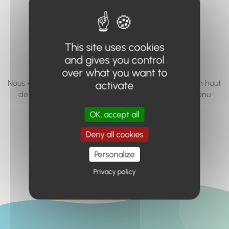
vous cherchez à
accéder n'existe
This site uses cookies
pas... ou plus.
and gives you control
over what you want to
Nous vous invitons à utiliser le moteur de recherche en haut
activate
de page, ou à utiliser le menu pour trouver le contenu
recherché.
OK, accept all
Retour à l'accueil
Deny all cookies
Personalize
Privacy policy