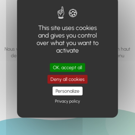
vous cherchez à
accéder n'existe
This site uses cookies
pas... ou plus.
and gives you control
over what you want to
Nous vous invitons à utiliser le moteur de recherche en haut
activate
de page, ou à utiliser le menu pour trouver le contenu
recherché.
OK, accept all
Retour à l'accueil
Deny all cookies
Personalize
Privacy policy