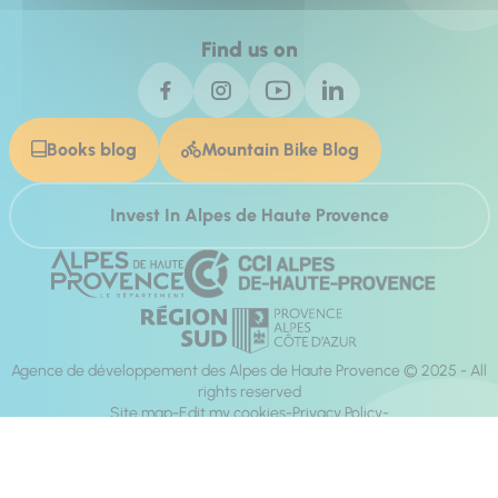
Find us on
Books blog
Mountain Bike Blog
Invest In Alpes de Haute Provence
Agence de développement des Alpes de Haute Provence © 2025 - All
rights reserved
Site map
Edit my cookies
Privacy Policy
Site accessibility: fully compliant
Legal notices
Production :
Mill, Privas