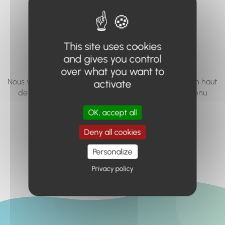
vous cherchez à
accéder n'existe
This site uses cookies
pas... ou plus.
and gives you control
over what you want to
Nous vous invitons à utiliser le moteur de recherche en haut
activate
de page, ou à utiliser le menu pour trouver le contenu
recherché.
OK, accept all
Retour à l'accueil
Deny all cookies
Personalize
Privacy policy