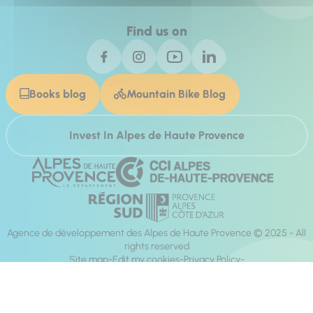
Find us on
Books blog
Mountain Bike Blog
Invest In Alpes de Haute Provence
Agence de développement des Alpes de Haute Provence © 2025 - All
rights reserved
Site map
Edit my cookies
Privacy Policy
Site accessibility: fully compliant
Legal notices
Production :
Mill, Privas