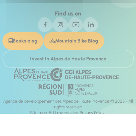
Find us on
Books blog
Mountain Bike Blog
Invest In Alpes de Haute Provence
Agence de développement des Alpes de Haute Provence © 2025 - All
rights reserved
Site map
Edit my cookies
Privacy Policy
Site accessibility: fully compliant
Legal notices
Production :
Mill, Privas