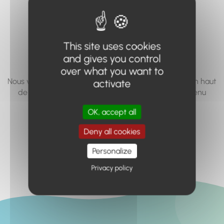
vous cherchez à
accéder n'existe
This site uses cookies
pas... ou plus.
and gives you control
over what you want to
Nous vous invitons à utiliser le moteur de recherche en haut
activate
de page, ou à utiliser le menu pour trouver le contenu
recherché.
OK, accept all
Retour à l'accueil
Deny all cookies
Personalize
Privacy policy