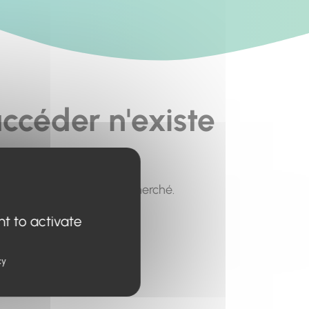
ccéder n'existe
pour trouver le contenu recherché.
nt to activate
cy