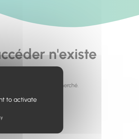
ccéder n'existe
pour trouver le contenu recherché.
nt to activate
cy