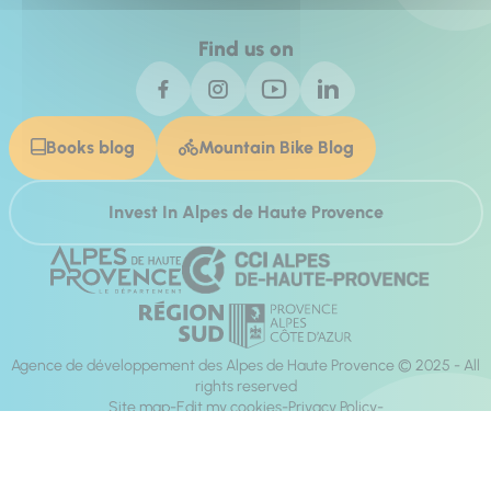
Find us on
Books blog
Mountain Bike Blog
Invest In Alpes de Haute Provence
Agence de développement des Alpes de Haute Provence © 2025 - All
rights reserved
Site map
Edit my cookies
Privacy Policy
Site accessibility: fully compliant
Legal notices
Production :
Mill, Privas