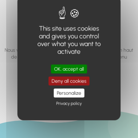
vous cherchez à
accéder n'existe
This site uses cookies
pas... ou plus.
and gives you control
over what you want to
Nous vous invitons à utiliser le moteur de recherche en haut
activate
de page, ou à utiliser le menu pour trouver le contenu
recherché.
OK, accept all
Retour à l'accueil
Deny all cookies
Personalize
Privacy policy