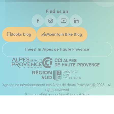
Find us on
Books blog
Mountain Bike Blog
Invest In Alpes de Haute Provence
Agence de développement des Alpes de Haute Provence © 2025 - All
rights reserved
Site map
Edit my cookies
Privacy Policy
Site accessibility: fully compliant
Legal notices
Production :
Mill, Privas