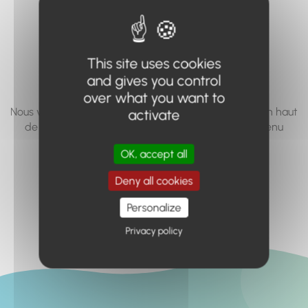
vous cherchez à
accéder n'existe
This site uses cookies
pas... ou plus.
and gives you control
over what you want to
Nous vous invitons à utiliser le moteur de recherche en haut
activate
de page, ou à utiliser le menu pour trouver le contenu
recherché.
OK, accept all
Retour à l'accueil
Deny all cookies
Personalize
Privacy policy