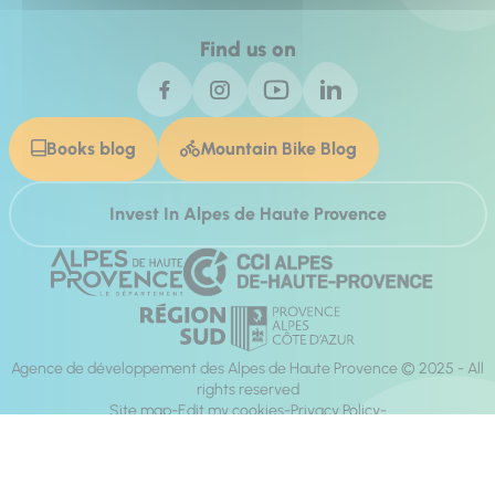
Find us on
Books blog
Mountain Bike Blog
Invest In Alpes de Haute Provence
Agence de développement des Alpes de Haute Provence © 2025 - All
rights reserved
Site map
Edit my cookies
Privacy Policy
Site accessibility: fully compliant
Legal notices
Production :
Mill, Privas