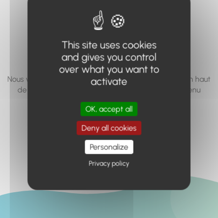
vous cherchez à
accéder n'existe
This site uses cookies
pas... ou plus.
and gives you control
over what you want to
Nous vous invitons à utiliser le moteur de recherche en haut
activate
de page, ou à utiliser le menu pour trouver le contenu
recherché.
OK, accept all
Retour à l'accueil
Deny all cookies
Personalize
Privacy policy