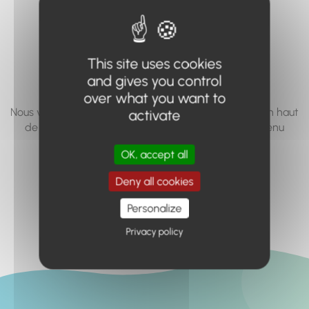
vous cherchez à
accéder n'existe
This site uses cookies
pas... ou plus.
and gives you control
over what you want to
Nous vous invitons à utiliser le moteur de recherche en haut
activate
de page, ou à utiliser le menu pour trouver le contenu
recherché.
OK, accept all
Retour à l'accueil
Deny all cookies
Personalize
Privacy policy