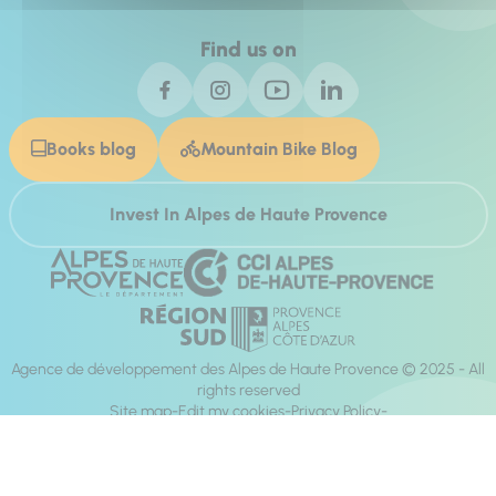
Find us on
Books blog
Mountain Bike Blog
Invest In Alpes de Haute Provence
Agence de développement des Alpes de Haute Provence © 2025 - All
rights reserved
Site map
Edit my cookies
Privacy Policy
Site accessibility: fully compliant
Legal notices
Production :
Mill, Privas