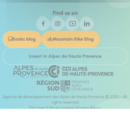
Find us on
Books blog
Mountain Bike Blog
Invest In Alpes de Haute Provence
Agence de développement des Alpes de Haute Provence © 2025 - All
rights reserved
Site map
Edit my cookies
Privacy Policy
Site accessibility: fully compliant
Legal notices
Production :
Mill, Privas