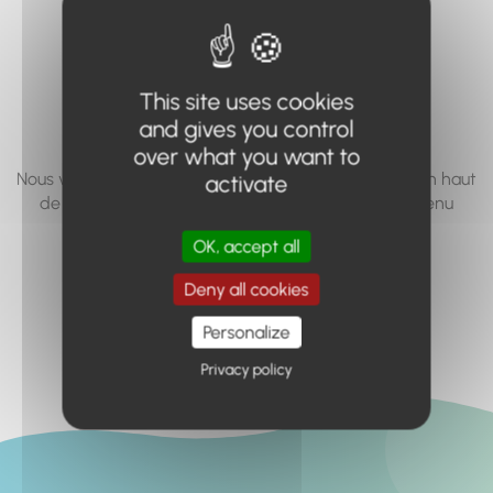
vous cherchez à
accéder n'existe
This site uses cookies
pas... ou plus.
and gives you control
over what you want to
Nous vous invitons à utiliser le moteur de recherche en haut
activate
de page, ou à utiliser le menu pour trouver le contenu
recherché.
OK, accept all
Retour à l'accueil
Deny all cookies
Personalize
Privacy policy