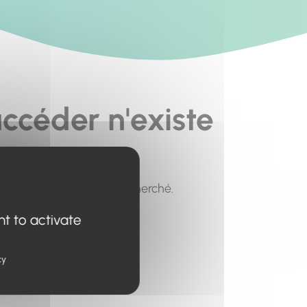
ccéder n'existe
pour trouver le contenu recherché.
nt to activate
cy