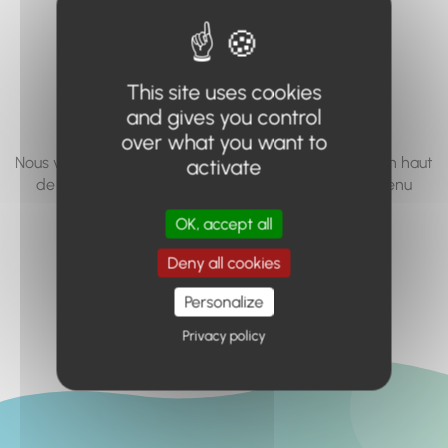
vous cherchez à
accéder n'existe
This site uses cookies
pas... ou plus.
and gives you control
over what you want to
Nous vous invitons à utiliser le moteur de recherche en haut
activate
de page, ou à utiliser le menu pour trouver le contenu
recherché.
OK, accept all
Retour à l'accueil
Deny all cookies
Personalize
Privacy policy