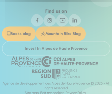
Find us on
Books blog
Mountain Bike Blog
Invest In Alpes de Haute Provence
Agence de développement des Alpes de Haute Provence © 2025 - All
rights reserved
Site map
Edit my cookies
Privacy Policy
Site accessibility: fully compliant
Legal notices
Production :
Mill, Privas