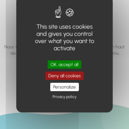
vous cherchez à
accéder n'existe
This site uses cookies
pas... ou plus.
and gives you control
over what you want to
Nous vous invitons à utiliser le moteur de recherche en haut
activate
de page, ou à utiliser le menu pour trouver le contenu
recherché.
OK, accept all
Retour à l'accueil
Deny all cookies
Personalize
Privacy policy