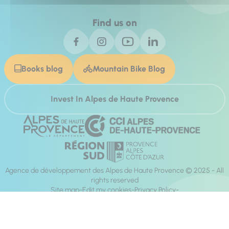
Find us on
Books blog
Mountain Bike Blog
Invest In Alpes de Haute Provence
Agence de développement des Alpes de Haute Provence © 2025 - All
rights reserved
Site map
Edit my cookies
Privacy Policy
Site accessibility: fully compliant
Legal notices
Production :
Mill, Privas