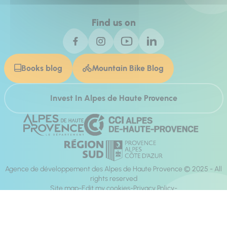
Find us on
Books blog
Mountain Bike Blog
Invest In Alpes de Haute Provence
Agence de développement des Alpes de Haute Provence © 2025 - All
rights reserved
Site map
Edit my cookies
Privacy Policy
Site accessibility: fully compliant
Legal notices
Production :
Mill, Privas