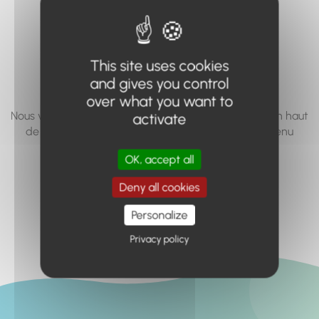
vous cherchez à
accéder n'existe
This site uses cookies
pas... ou plus.
and gives you control
over what you want to
Nous vous invitons à utiliser le moteur de recherche en haut
activate
de page, ou à utiliser le menu pour trouver le contenu
recherché.
OK, accept all
Retour à l'accueil
Deny all cookies
Personalize
Privacy policy