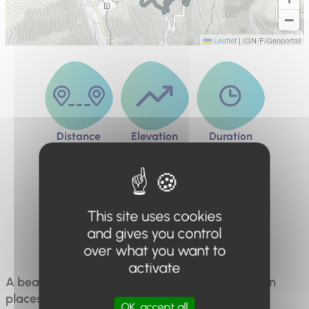
−
Leaflet
|
IGN-F/Geoportail
Distance
Elevation
Duration
10.5km
600m
4:30
This site uses cookies
and gives you control
Difficulty
Difficult
over what you want to
activate
A beautiful route through chestnut groves and, in
places, among sandstone blocks. It crosses the
OK, accept all