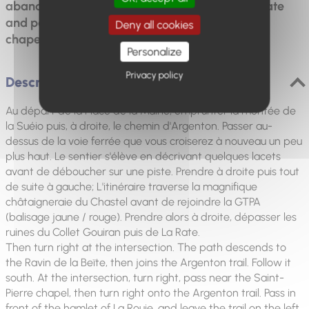
abandoned hamlets of Collet Gouiran and La Rate
and passes close to the ruins of the Saint Pierre
Deny all cookies
chapel built on a sandstone rock.
Personalize
Privacy policy
Description
Au départ de la Place de la Mairie, emprunter la montée de
la Suéio puis, à droite, le chemin d'Argenton. Passer au-
dessus de la voie ferrée que vous croiserez à nouveau un peu
plus haut. Le sentier s'élève en décrivant quelques lacets
avant de déboucher sur une piste. Prendre à droite puis tout
de suite à gauche; L'itinéraire traverse la magnifique
châtaigneraie du Chastel avant de rejoindre la GTPA
(balisage jaune / rouge). Prendre alors à droite, dépasser les
ruines du Collet Gouiran puis de La Rate.
Then turn right at the intersection. The path descends to
the Ravin de la Beïte, then joins the Argenton trail. Follow it
south. At the intersection, turn right, pass near the Saint-
Pierre chapel, then turn right onto the Argenton trail. Pass in
front of the hamlet of La Rouie, and leave the trail on the left