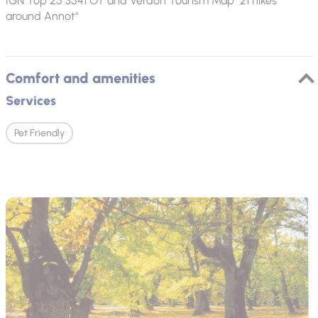
IGN Top 25 3541 OT and Verdon Tourism Map "21 hikes
around Annot"
Comfort and amenities
Services
Pet Friendly