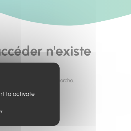
ccéder n'existe
pour trouver le contenu recherché.
nt to activate
cy