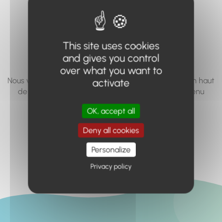
vous cherchez à
accéder n'existe
This site uses cookies
pas... ou plus.
and gives you control
over what you want to
Nous vous invitons à utiliser le moteur de recherche en haut
activate
de page, ou à utiliser le menu pour trouver le contenu
recherché.
OK, accept all
Retour à l'accueil
Deny all cookies
Personalize
Privacy policy