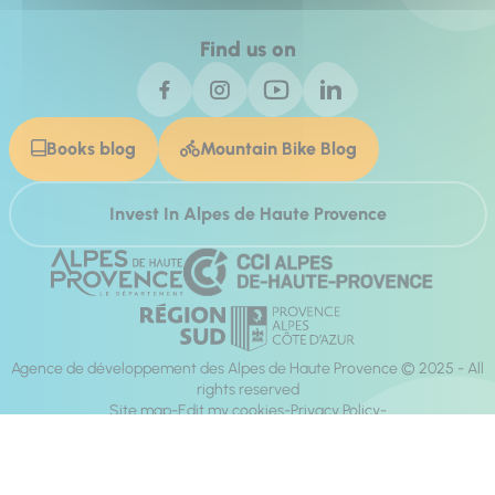
Find us on
Books blog
Mountain Bike Blog
Invest In Alpes de Haute Provence
Agence de développement des Alpes de Haute Provence © 2025 - All
rights reserved
Site map
Edit my cookies
Privacy Policy
Site accessibility: fully compliant
Legal notices
Production :
Mill, Privas