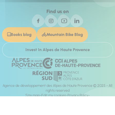
Find us on
Books blog
Mountain Bike Blog
Invest In Alpes de Haute Provence
Agence de développement des Alpes de Haute Provence © 2025 - All
rights reserved
Site map
Edit my cookies
Privacy Policy
Site accessibility: fully compliant
Legal notices
Production :
Mill, Privas