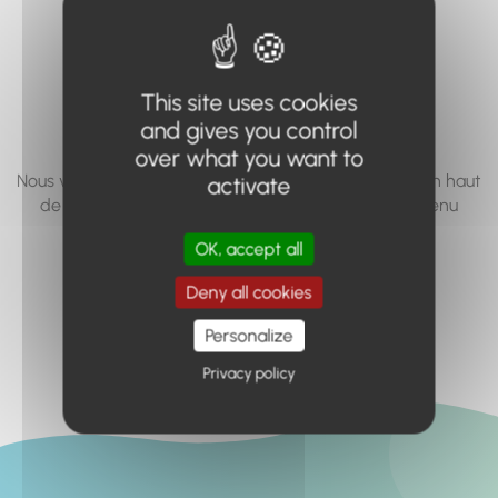
vous cherchez à
accéder n'existe
This site uses cookies
pas... ou plus.
and gives you control
over what you want to
Nous vous invitons à utiliser le moteur de recherche en haut
activate
de page, ou à utiliser le menu pour trouver le contenu
recherché.
OK, accept all
Retour à l'accueil
Deny all cookies
Personalize
Privacy policy